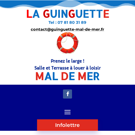
L
A
G
UIN
G
UETT
E
Tel : 07 81 80 31 89
contact@guinguette-mal-de-mer.fr
Prenez le large !
Salle et Terrasse à louer à loisir
M
AL
D
E
M
ER
Infolettre